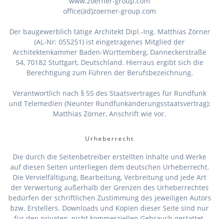
www.zoerner-group.com
office(äd)zoerner-group.com
Der baugewerblich tätige Architekt Dipl.-Ing. Matthias Zörner
(AL-Nr: 055251) ist eingetragenes Mitglied der
Architektenkammer Baden-Württemberg, Danneckerstraße
54, 70182 Stuttgart, Deutschland. Hierraus ergibt sich die
Berechtigung zum Führen der Berufsbezeichnung.
Verantwortlich nach § 55 des Staatsvertrages für Rundfunk
und Telemedien (Neunter Rundfunkänderungsstaatsvertrag):
Matthias Zörner, Anschrift wie vor.
Urheberrecht
Die durch die Seitenbetreiber erstellten Inhalte und Werke
auf diesen Seiten unterliegen dem deutschen Urheberrecht.
Die Vervielfältigung, Bearbeitung, Verbreitung und jede Art
der Verwertung außerhalb der Grenzen des Urheberrechtes
bedürfen der schriftlichen Zustimmung des jeweiligen Autors
bzw. Erstellers. Downloads und Kopien dieser Seite sind nur
für den privaten, nicht kommerziellen Gebrauch gestattet.